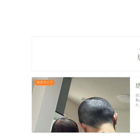
坊主ライフ
坊
私
た