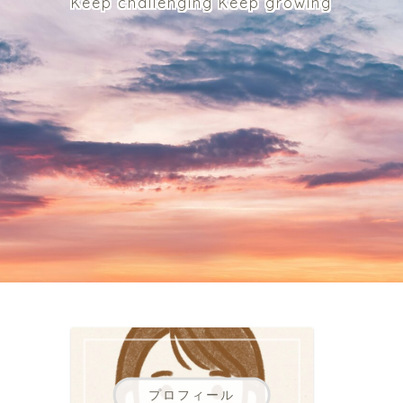
Keep challenging Keep growing
プロフィール