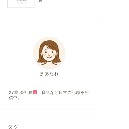
目
まあたれ
27歳 会社員
。育児など日常の記録を発
信中。
タグ