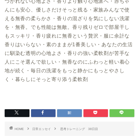
づかれない心地よさ・香りより触り心地派へ・赤ちゃ
んにも安心、優しさだけそっと残る・家族みんなで使
える無香の柔らかさ・香りの混ざりを気にしない洗濯
を・無香。でも性能は無敵。香り残りゼロで部屋干し
もスッキリ・香り疲れに無香という贅沢・服に余計な
香りはいらない・素のままが1番美しい・あなたの生活
に馴染む透明の心地よさ・香りの強い柔軟剤が苦手な
人にこそ選んで欲しい・無香なのにふわっと軽い着心
地が続く・毎日の洗濯をもっと静かにもっとやさし
く・暮らしにそっと寄り添う柔軟剤
HOME
日常エッセイ
思考トレーニング 38日目