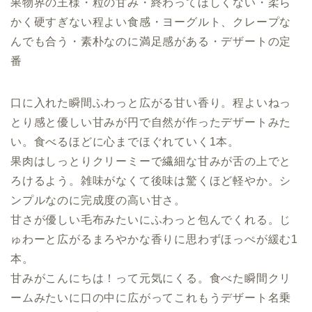
果物界の王様・粒の甘み・終わってほしくない・柔ら
かく硬すぎない程よい食感・ヨーグルト、クレープな
んでも合う・素朴なのに満足感がある・デザートの定
番
口に入れた瞬間ふわっと広がる甘い香り。程よいねっ
とり感と優しい甘みが円で自然が作ったデザートみた
い。食べるほどに心までほぐれていく1本。
果肉はしっとりクリーミーで繊細な甘みが舌の上でと
ろけるよう。雑味がなくて後味は驚くほど軽やか。シ
ンプルなのに完成度の高い甘さ。
甘さが優しい毛布みたいにふわっと包んでくれる。じ
ゅわーと広がるまろやかな香りに思わずほっぺが緩む1
本。
甘みがこんにちは！って元気にくる。食べた瞬間クリ
ームみたいに口の中に広がってこれもうデザート名乗