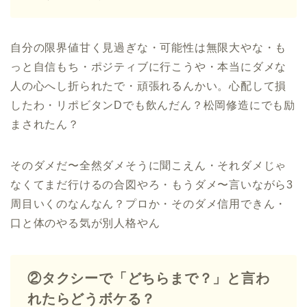
自分の限界値甘く見過ぎな・可能性は無限大やな・も
っと自信もち・ポジティブに行こうや・本当にダメな
人の心へし折られたで・頑張れるんかい。心配して損
したわ・リポビタンDでも飲んだん？松岡修造にでも励
まされたん？
そのダメだ〜全然ダメそうに聞こえん・それダメじゃ
なくてまだ行けるの合図やろ・もうダメ〜言いながら3
周目いくのなんなん？プロか・そのダメ信用できん・
口と体のやる気が別人格やん
②タクシーで「どちらまで？」と言わ
れたらどうボケる？