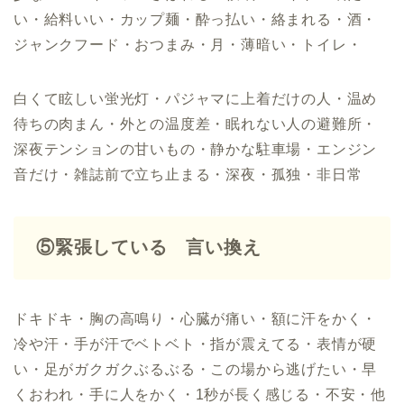
い・給料いい・カップ麺・酔っ払い・絡まれる・酒・
ジャンクフード・おつまみ・月・薄暗い・トイレ・
白くて眩しい蛍光灯・パジャマに上着だけの人・温め
待ちの肉まん・外との温度差・眠れない人の避難所・
深夜テンションの甘いもの・静かな駐車場・エンジン
音だけ・雑誌前で立ち止まる・深夜・孤独・非日常
⑤緊張している 言い換え
ドキドキ・胸の高鳴り・心臓が痛い・額に汗をかく・
冷や汗・手が汗でベトベト・指が震えてる・表情が硬
い・足がガクガクぶるぶる・この場から逃げたい・早
くおわれ・手に人をかく・1秒が長く感じる・不安・他